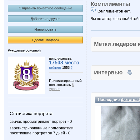
Комплименты
Отправить приватное сообщение
Комплиментов нет.
Вы не авторизованы! Чтоб
Добавить в друзья
Игнорировать
Сделать подарок
Метки лидеров
Рукоделие основной
популярность:
17508 место
рейтинг
1553
?
Интервью
Привилегированный
пользователь
8
уровня
Последние
фотогра
Статистика портрета:
сейчас просматривают портрет - 0
зарегистрированные пользователи
посетившие портрет за 7 дней - 0